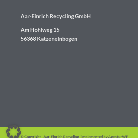
Aar-Einrich Recycling GmbH
Am Hohlweg 15
56368 Katzenelnbogen
© Copyright - Aar-Einrich Recycling | implemented by
AgenturWP