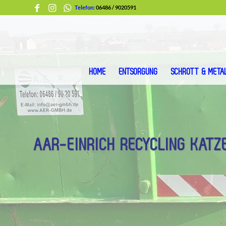
Telefon:
06486 / 9020591
HOME
ENTSORGUNG
SCHROTT & META
AAR-EINRICH RECYCLING KATZ