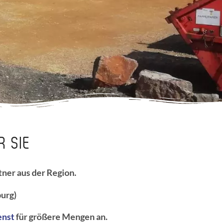
R SIE
ner aus der Region.
burg)
enst
für größere Mengen an.