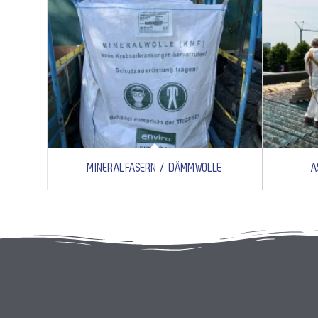
MINERALFASERN / DÄMMWOLLE
A