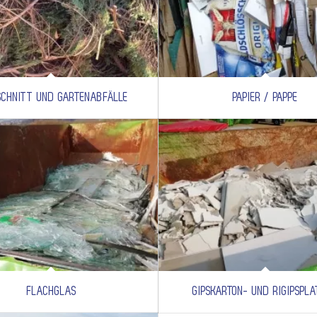
SCHNITT UND GARTENABFÄLLE
PAPIER / PAPPE
FLACHGLAS
GIPSKARTON- UND RIGIPSPL